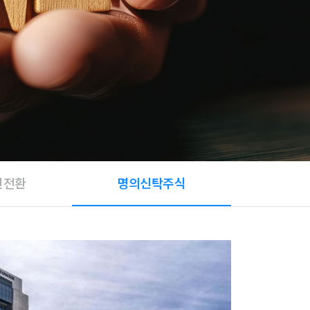
인전환
명의신탁주식