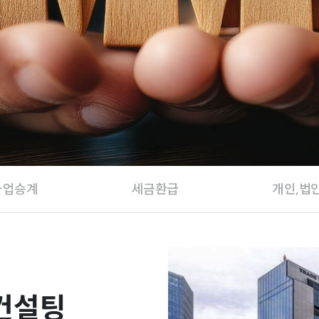
가업승계
세금환급
개인,법
컨설팅