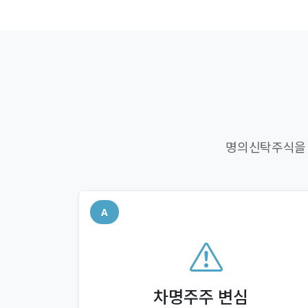
명의신탁주식을 
A
차명주주 변심