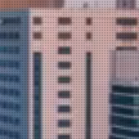
컨설던트 그룹이
성장 ,마지막 절세