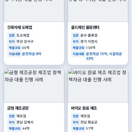
건축자재 도매업
콜드체인 물류센터
도소매업
운수·물류업
업종
업종
부산 강서구
경기 이천시
위치
위치
66억
158억
매출규모
매출규모
운전자금 8억
운전자금 15억, 시설자금
지원내용
지원내용
33억
금형 제조공장
바이오 원료 제조
제조업
제조업
업종
업종
경남 김해시
전남 화순군
위치
위치
44억
57억
매출규모
매출규모