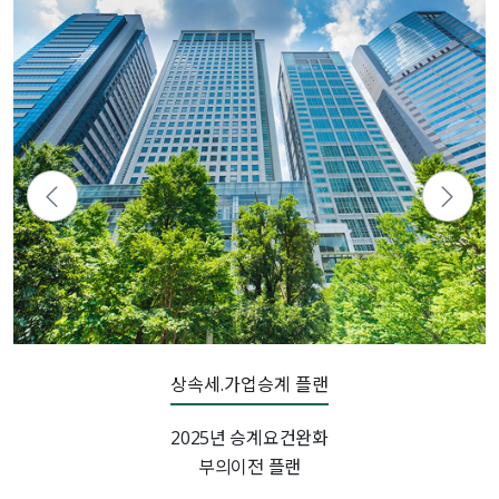
업승계 플랜
기업
승계요건완화
기업의
전 플랜
기