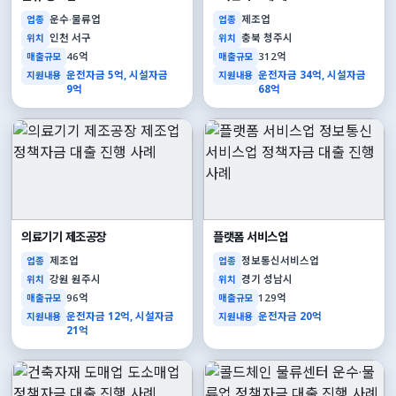
운수·물류업
제조업
업종
업종
인천 서구
충북 청주시
위치
위치
46억
312억
매출규모
매출규모
운전자금 5억, 시설자금
운전자금 34억, 시설자금
지원내용
지원내용
9억
68억
의료기기 제조공장
플랫폼 서비스업
제조업
정보통신서비스업
업종
업종
강원 원주시
경기 성남시
위치
위치
96억
129억
매출규모
매출규모
운전자금 12억, 시설자금
운전자금 20억
지원내용
지원내용
21억