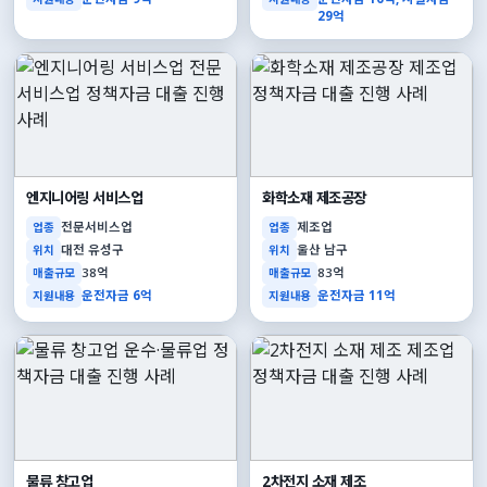
29억
엔지니어링 서비스업
화학소재 제조공장
전문서비스업
제조업
업종
업종
대전 유성구
울산 남구
위치
위치
38억
83억
매출규모
매출규모
운전자금 6억
운전자금 11억
지원내용
지원내용
물류 창고업
2차전지 소재 제조