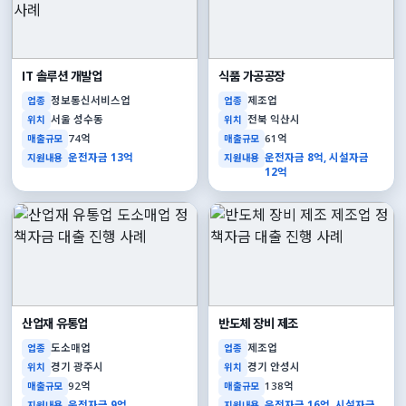
IT 솔루션 개발업
식품 가공공장
정보통신서비스업
제조업
업종
업종
서울 성수동
전북 익산시
위치
위치
74억
61억
매출규모
매출규모
운전자금 13억
운전자금 8억, 시설자금
지원내용
지원내용
12억
산업재 유통업
반도체 장비 제조
도소매업
제조업
업종
업종
경기 광주시
경기 안성시
위치
위치
92억
138억
매출규모
매출규모
운전자금 9억
운전자금 16억, 시설자금
지원내용
지원내용