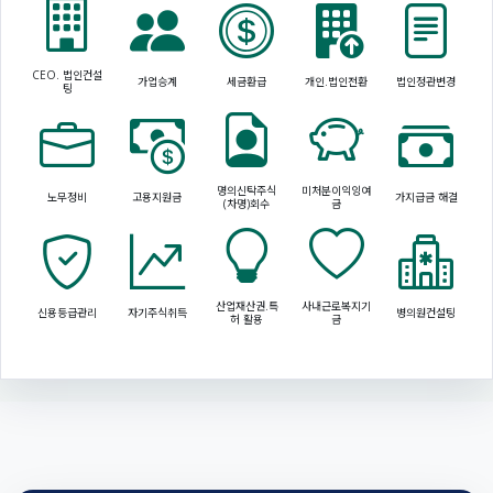
CEO. 법인컨설
가업승계
세금환급
개인.법인전환
법인정관변경
팅
명의신탁주식
미처분이익잉여
노무정비
고용지원금
가지급금 해결
(차명)회수
금
산업재산권.특
사내근로복지기
신용등급관리
자기주식취득
병의원컨설팅
허 활용
금