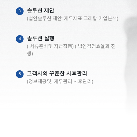
솔루션 제안
3
(법인솔루션 제안: 재무제표 크레탑 기업분석)
솔루션 실행
4
( 서류준비및 자급집행)
( 법인경영효율화 진
행)
고객사의 꾸준한 사후관리
5
(정보제공및, 재무관리 사후관리)